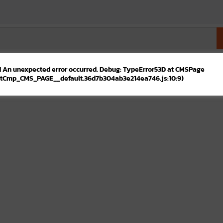
! An unexpected error occurred. Debug: TypeError53D at CMSPage
tCmp_CMS_PAGE__default.36d7b304ab3e214ea746.js:10:9)