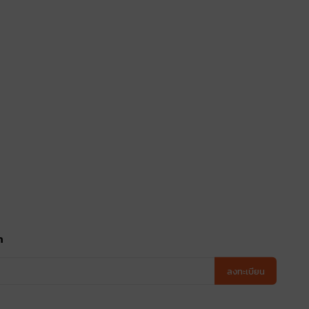
า
ลงทะเบียน